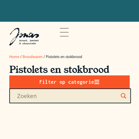
Bestel voor 20u om je bestelling de
volgende dag op te halen
Home
/
Broodwaren
/ Pistolets en stokbrood
Pistolets en stokbrood
Filter op categorie