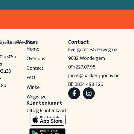
ij
6u30
Za
6u30
Zo
Gesloten
Menu
Contact
Home
–
–
Evergemsesteenweg 62
0
12u30
15u
9032 Wondelgem
Over ons
en
09/227.07.98
Contact
0
13u30
jonas@bakkerij-jonas.be
FAQ
–
BE 0834 498 126
18u
Winkel
Wegwijzer
Klantenkaart
Uitleg klantenkaart