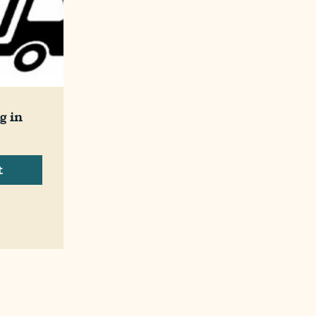
g in
t