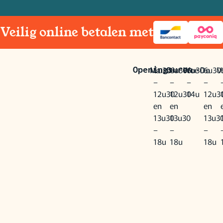
Veilig online betalen met
Ma
6u30
Di
6u30
Woe
6u30
Do
6u30
Vr
Openingsuren
–
–
–
–
12u30
12u30
14u
12u3
en
en
en
13u30
13u30
13u3
–
–
–
18u
18u
18u