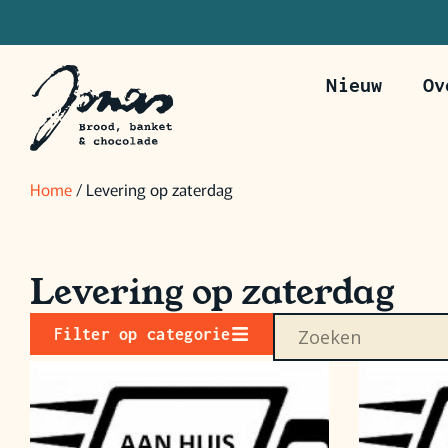
Nieuw
Ov
Bestel voor 20u om je bestelling de vo
Home
/ Levering op zaterdag
Levering op zaterdag
Filter op categorie