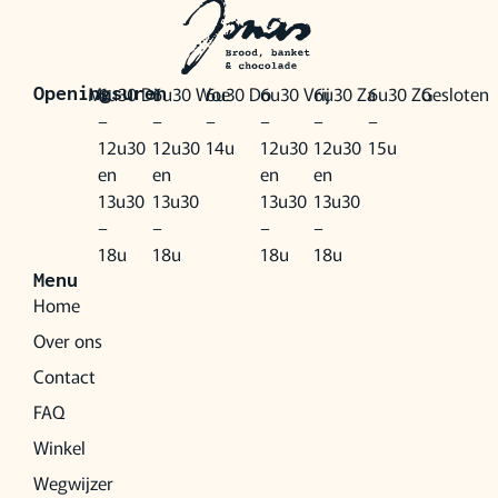
Ma
6u30
Di
6u30
Woe
6u30
Do
6u30
Vrij
6u30
Za
6u30
Zo
Gesloten
Openingsuren
–
–
–
–
–
–
12u30
12u30
14u
12u30
12u30
15u
en
en
en
en
13u30
13u30
13u30
13u30
–
–
–
–
18u
18u
18u
18u
Menu
Home
Over ons
Contact
FAQ
Winkel
Wegwijzer