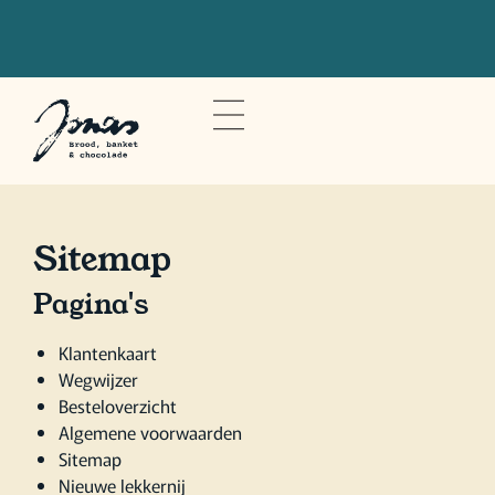
Bestel voor 20u om je bestelling de
volgende dag op te halen
Sitemap
Pagina's
Klantenkaart
Wegwijzer
Besteloverzicht
Algemene voorwaarden
Sitemap
Nieuwe lekkernij