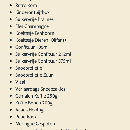
Retro Kom
Kinderontbijtbox
Suikervrije Pralines
Fles Champagne
Koeltasje Eenhoorn
Koeltasje Dieren (Olifant)
Confituur 106ml
Suikervrije Confituur 212ml
Suikervrije Confituur 375ml
Snoeprolletje
Snoeprolletje Zuur
Vlaai
Verjaardags Snoepzakjes
Gemalen Koffie 250g
Koffie Bonen 200g
AcaciaHoning
Peperkoek
Meringue Gespoten