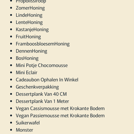
Propolissiroop
ZomerHoning
LindeHoning
LenteHoning
KastanjeHoning
FruitHoning
FramboosbloesemHoning
DennenHoning
BosHoning
Mini Potje Chocomousse
Mini Eclair
Cadeaubon Ophalen In Winkel
Geschenkverpakking
Dessertplank Van 40 CM
Dessertplank Van 1 Meter
Vegan Cassismousse met Krokante Bodem
Vegan Passiemousse met Krokante Bodem
Suikerwafel
Monster