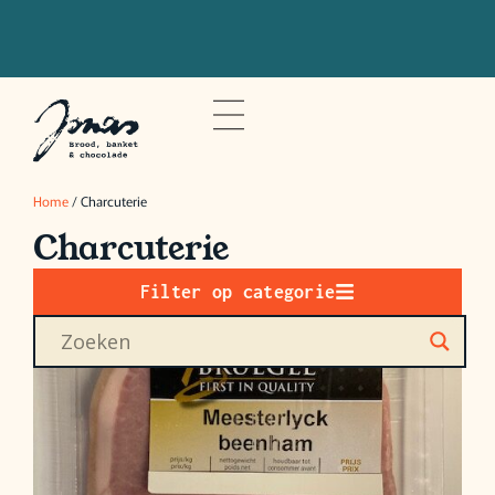
Bestel voor 20u om je bestelling de
volgende dag op te halen
Home
/ Charcuterie
Charcuterie
Filter op categorie