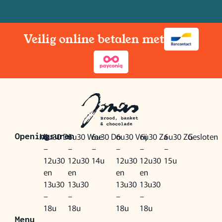
Veilig online betalen met
Ma
6u30
Di
6u30
Woe
6u30
Do
6u30
Vrij
6u30
Za
6u30
Zo
Gesloten
Openingsuren
–
–
–
–
–
–
12u30
12u30
14u
12u30
12u30
15u
en
en
en
en
13u30
13u30
13u30
13u30
–
–
–
–
18u
18u
18u
18u
Menu