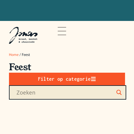
Bestel voor 20u om je bestelling de
volgende dag op te halen
Home
/ Feest
Feest
Filter op categorie