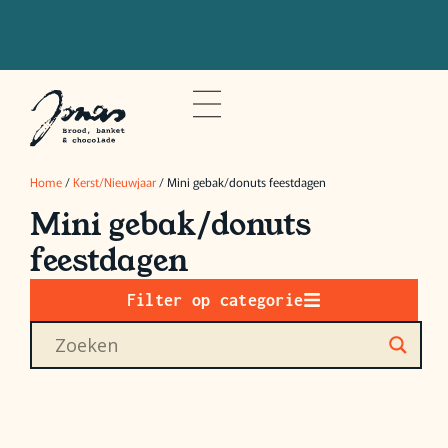
Bestel voor 20u om je bestelling de
volgende dag op te halen
Home
/
Kerst/Nieuwjaar
/ Mini gebak/donuts feestdagen
Mini gebak/donuts
feestdagen
Filter op categorie