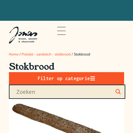
Bestel voor 20u om je bestelling de
volgende dag op te halen
Home
/
Pistolet - sandwich - stokbrood
/ Stokbrood
Stokbrood
Filter op categorie