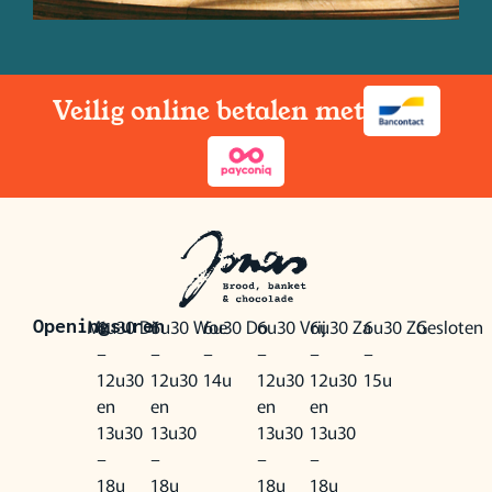
Veilig online betalen met
Ma
6u30
Di
6u30
Woe
6u30
Do
6u30
Vrij
6u30
Za
6u30
Zo
Gesloten
Openingsuren
–
–
–
–
–
–
12u30
12u30
14u
12u30
12u30
15u
en
en
en
en
13u30
13u30
13u30
13u30
–
–
–
–
18u
18u
18u
18u