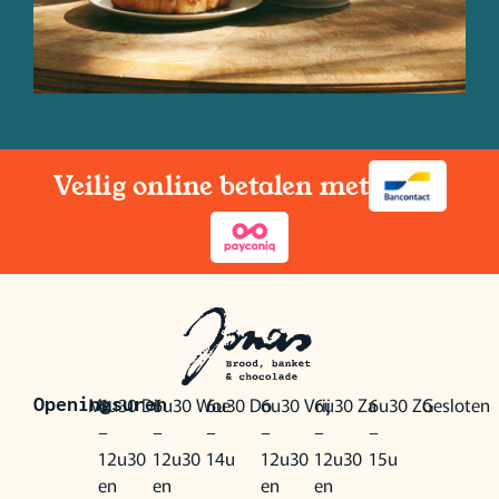
Veilig online betalen met
Ma
6u30
Di
6u30
Woe
6u30
Do
6u30
Vrij
6u30
Za
6u30
Zo
Gesloten
Openingsuren
–
–
–
–
–
–
12u30
12u30
14u
12u30
12u30
15u
en
en
en
en