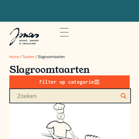
Bestel voor 20u om je bestelling de
volgende dag op te halen
Home
/
Taarten
/ Slagroomtaarten
Slagroomtaarten
Filter op categorie