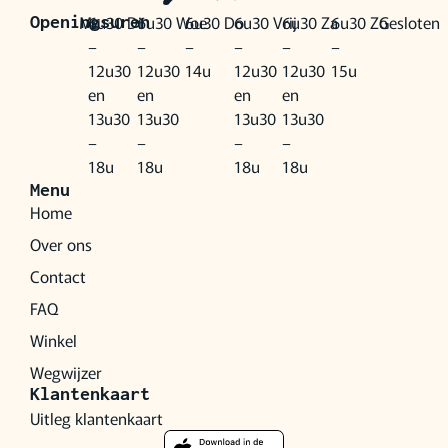
Ma
6u30
Di
6u30
Woe
6u30
Do
6u30
Vrij
6u30
Za
6u30
Zo
Gesloten
Openingsuren
–
–
–
–
–
–
12u30
12u30
14u
12u30
12u30
15u
en
en
en
en
13u30
13u30
13u30
13u30
–
–
–
–
18u
18u
18u
18u
Menu
Home
Over ons
Contact
FAQ
Winkel
Wegwijzer
Klantenkaart
Uitleg klantenkaart