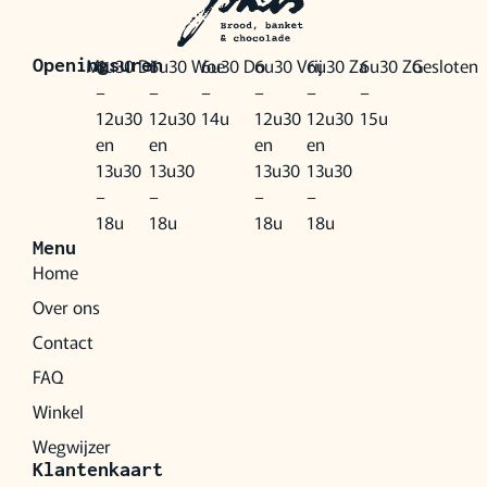
Ma
6u30
Di
6u30
Woe
6u30
Do
6u30
Vrij
6u30
Za
6u30
Zo
Gesloten
Openingsuren
–
–
–
–
–
–
12u30
12u30
14u
12u30
12u30
15u
en
en
en
en
13u30
13u30
13u30
13u30
–
–
–
–
18u
18u
18u
18u
Menu
Home
Over ons
Contact
FAQ
Winkel
Wegwijzer
Klantenkaart