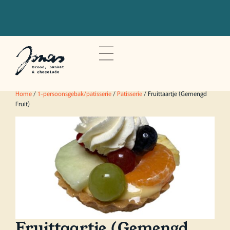
Bestel voor 20u om je bestelling de
volgende dag op te halen
Home
/
1-persoonsgebak/patisserie
/
Patisserie
/ Fruittaartje (Gemengd
Fruit)
Fruittaartje (Gemengd