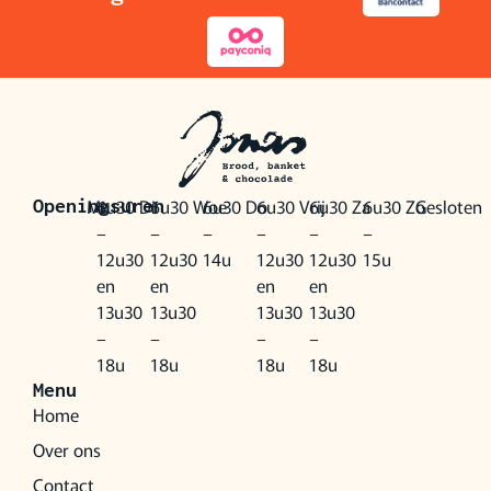
Ma
6u30
Di
6u30
Woe
6u30
Do
6u30
Vrij
6u30
Za
6u30
Zo
Gesloten
Openingsuren
–
–
–
–
–
–
12u30
12u30
14u
12u30
12u30
15u
en
en
en
en
13u30
13u30
13u30
13u30
–
–
–
–
18u
18u
18u
18u
Menu
Home
Over ons
Contact