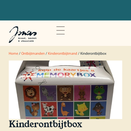
Bestel voor 20u om je bestelling de
volgende dag op te halen
Home
/
Ontbijtmanden
/
Kinderontbijtmand
/ Kinderontbijtbox
Kinderontbijtbox