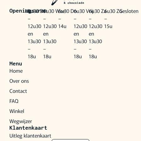
Ma
6u30
Di
6u30
Woe
6u30
Do
6u30
Vrij
6u30
Za
6u30
Zo
Gesloten
Openingsuren
–
–
–
–
–
–
12u30
12u30
14u
12u30
12u30
15u
en
en
en
en
13u30
13u30
13u30
13u30
–
–
–
–
18u
18u
18u
18u
Menu
Home
Over ons
Contact
FAQ
Winkel
Wegwijzer
Klantenkaart
Uitleg klantenkaart