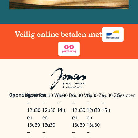
Veilig online betalen met
Ma
6u30
Di
6u30
Woe
6u30
Do
6u30
Vrij
6u30
Za
6u30
Zo
Gesloten
Openingsuren
–
–
–
–
–
–
12u30
12u30
14u
12u30
12u30
15u
en
en
en
en
13u30
13u30
13u30
13u30
–
–
–
–