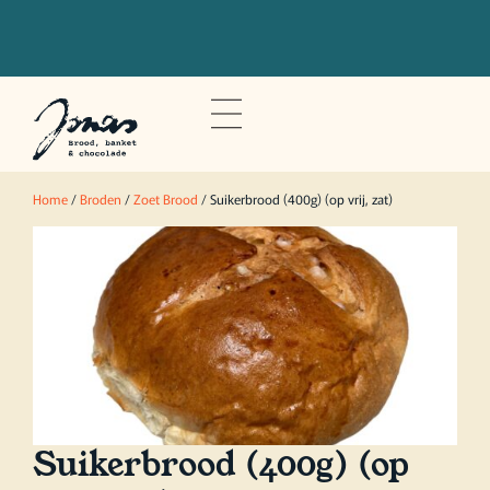
Bestel voor 20u om je bestelling de
volgende dag op te halen
Home
/
Broden
/
Zoet Brood
/ Suikerbrood (400g) (op vrij, zat)
Suikerbrood (400g) (op