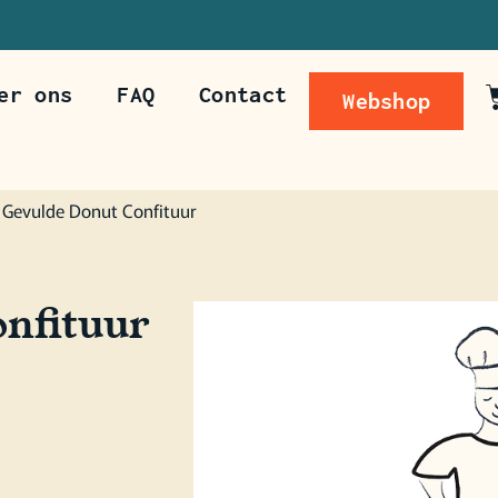
er ons
FAQ
Contact
Webshop
lgende dag op te halen
 Gevulde Donut Confituur
onfituur