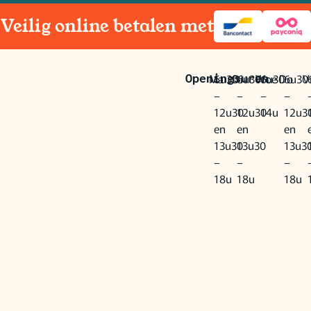
Veilig online betalen met
Ma
6u30
Di
6u30
Woe
6u30
Do
6u30
Vr
Openingsuren
–
–
–
–
12u30
12u30
14u
12u3
en
en
en
13u30
13u30
13u3
–
–
–
18u
18u
18u