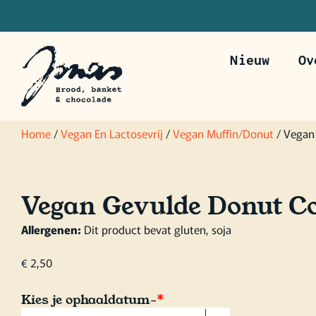
Nieuw
Ov
Bestel voor 20u om je bestelling de vo
Home
/
Vegan En Lactosevrij
/
Vegan Muffin/Donut
/ Vegan
Vegan Gevulde Donut C
Allergenen:
Dit product bevat gluten, soja
€
2,50
Kies je ophaaldatum-
*