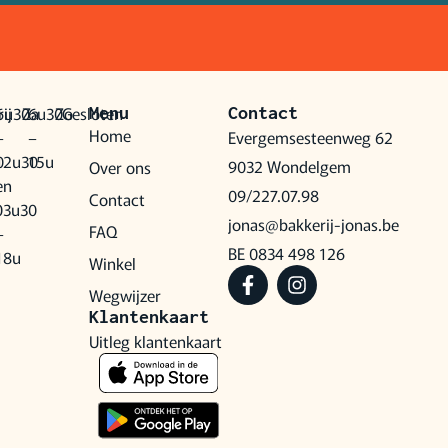
ij
6u30
Za
6u30
Zo
Gesloten
Menu
Contact
Home
–
–
Evergemsesteenweg 62
0
12u30
15u
9032 Wondelgem
Over ons
en
09/227.07.98
Contact
0
13u30
jonas@bakkerij-jonas.be
FAQ
–
BE 0834 498 126
18u
Winkel
Wegwijzer
Klantenkaart
Uitleg klantenkaart