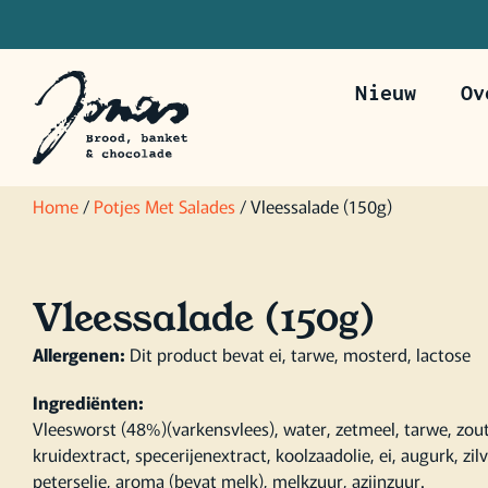
Nieuw
Ov
Bestel voor 20u om je bestelling de vo
Home
/
Potjes Met Salades
/ Vleessalade (150g)
Vleessalade (150g)
Allergenen:
Dit product bevat ei, tarwe, mosterd, lactose
Ingrediënten:
Vleesworst (48%)(varkensvlees), water, zetmeel, tarwe, zout,
kruidextract, specerijenextract, koolzaadolie, ei, augurk, zilv
peterselie, aroma (bevat melk), melkzuur, azijnzuur.