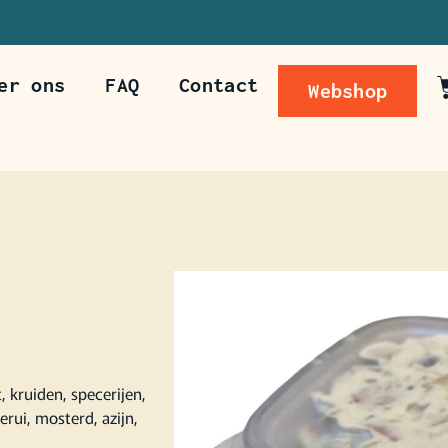
er ons
FAQ
Contact
Webshop
lgende dag op te halen
 kruiden, specerijen,
erui, mosterd, azijn,