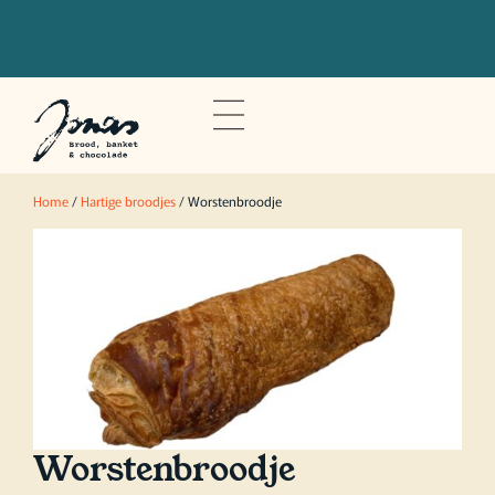
Bestel voor 20u om je bestelling de
volgende dag op te halen
Home
/
Hartige broodjes
/ Worstenbroodje
Worstenbroodje