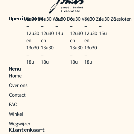
Ma
6u30
Di
6u30
Woe
6u30
Do
6u30
Vrij
6u30
Za
6u30
Zo
Gesloten
Openingsuren
–
–
–
–
–
–
12u30
12u30
14u
12u30
12u30
15u
en
en
en
en
13u30
13u30
13u30
13u30
–
–
–
–
18u
18u
18u
18u
Menu
Home
Over ons
Contact
FAQ
Winkel
Wegwijzer
Klantenkaart