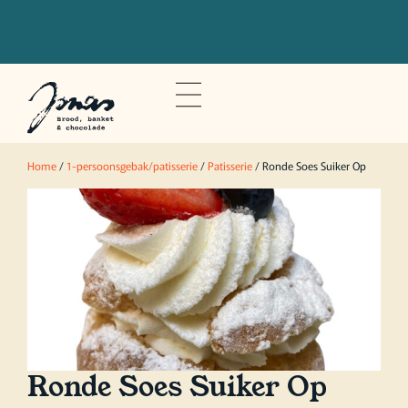
Bestel voor 20u om je bestelling de
volgende dag op te halen
Home
/
1-persoonsgebak/patisserie
/
Patisserie
/ Ronde Soes Suiker Op
Ronde Soes Suiker Op