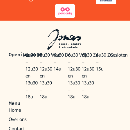
Ma
6u30
Di
6u30
Woe
6u30
Do
6u30
Vrij
6u30
Za
6u30
Zo
Gesloten
Openingsuren
–
–
–
–
–
–
12u30
12u30
14u
12u30
12u30
15u
en
en
en
en
13u30
13u30
13u30
13u30
–
–
–
–
18u
18u
18u
18u
Menu
Home
Over ons
Contact